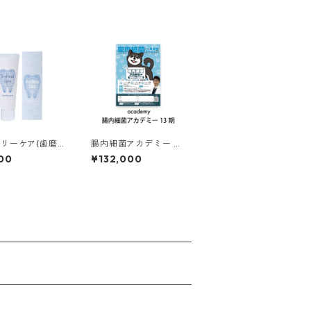
リーケア(歯磨
腸内細菌アカデミー ベ
ーシックコース(3回コ
00
¥132,000
ース) 13期生