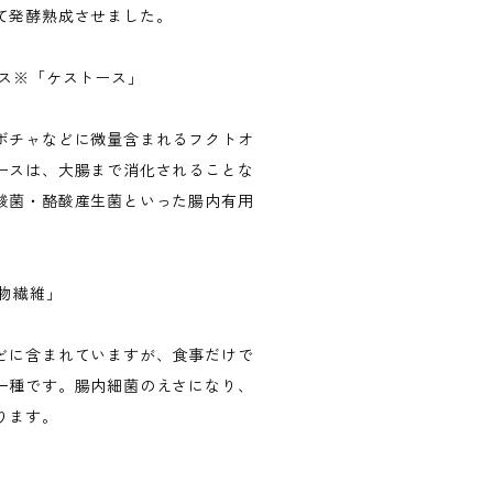
て発酵熟成させました。
クス※「ケストース」
ボチャなどに微量含まれるフクトオ
ースは、大腸まで消化されることな
酸菌・酪酸産生菌といった腸内有用
物繊維」
どに含まれていますが、食事だけで
一種です。腸内細菌のえさになり、
ります。