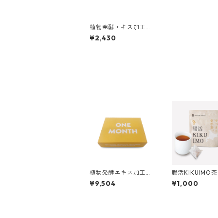
植物発酵エキス加工食
品 ONE WEEK
¥2,430
植物発酵エキス加工食
腸活KIKUIMO
品 ONEMONTH
芋）
¥9,504
¥1,000