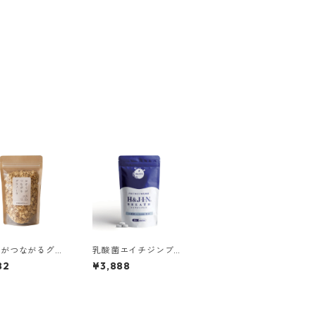
くがつながるグラ
乳酸菌エイチジンブレ
ラ
ス人用(120粒入り)
82
¥3,888