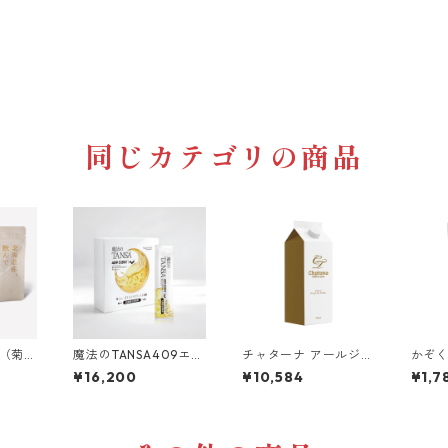
同じカテゴリの商品
茶（菊
魔法のTANSA409エッ
チャターナ アールジー
かぞ
センス
92 エンザイム
ノー
¥16,200
¥10,584
¥1,7