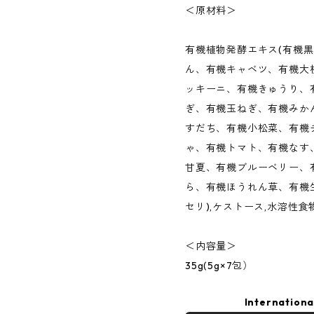
＜原材料＞
有機植物発酵エキス(有機
ん、有機キャベツ、有機大
ッキーニ、有機きゅうり、
ぎ、有機玉ねぎ、有機みか
すだち、有機小松菜、有機
ゃ、有機トマト、有機なす
甘夏、有機ブルーベリー、
ら、有機ほうれん草、有機
セリ),ケストース,水溶性食
＜内容量＞
35g(5g×7包）
Internationa