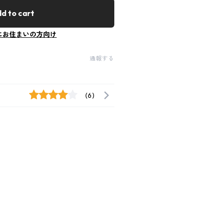
d to cart
にお住まいの方向け
通報する
(6)