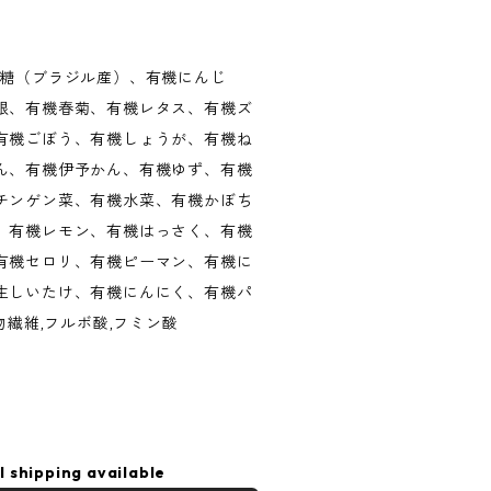
黒糖（ブラジル産）、有機にんじ
根、有機春菊、有機レタス、有機ズ
有機ごぼう、有機しょうが、有機ね
ん、有機伊予かん、有機ゆず、有機
チンゲン菜、有機水菜、有機かぼち
、有機レモン、有機はっさく、有機
有機セロリ、有機ピーマン、有機に
生しいたけ、有機にんにく、有機パ
物繊維,フルボ酸,フミン酸
l shipping available