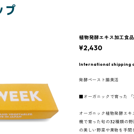
植物発酵エキス加工食品 
¥2,430
International shipping 
発酵ペースト腸美活
■オーガニックで育った 「
オーガニック植物発酵エキ
機で育った旬の32種類の
の美しい野菜や果物を手間