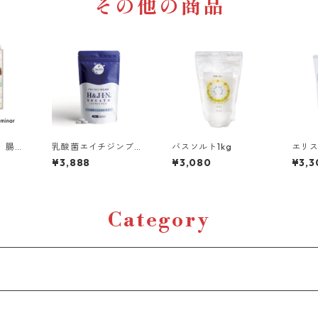
その他の商品
日 腸内
乳酸菌エイチジンブレ
バスソルト1kg
エリス
イン入
ス人用(120粒入り)
き粉)
¥3,888
¥3,080
¥3,3
込み
Category